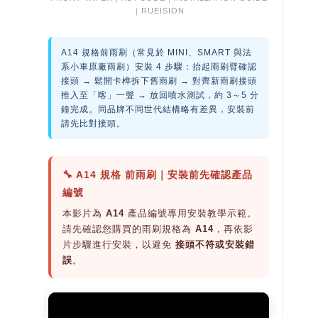
｜RUEISION
A14 規格前雨刷（常見於 MINI、SMART 與法
系小車原廠雨刷）安裝 4 步驟：抬起雨刷臂確認
接頭 → 鬆開卡榫拆下舊雨刷 → 對齊新雨刷接頭
推入至「喀」一聲 → 放回噴水測試，約 3～5 分
鐘完成。同品牌不同世代結構略有差異，安裝前
請先比對接頭。
🔧 A14 規格 前雨刷｜安裝前先確認產品
編號
本影片為
A14
產品編號專用安裝教學示範。
請先確認您購買的雨刷規格為
A14
，再依影
片步驟進行安裝，以避免
接頭不符或安裝錯
誤
。