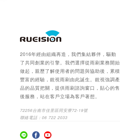
2016年經由組織再造，我們集結夥伴，驅動
了共同創業的引擎。我們選擇從雨刷業務開始
做起，親歷了解使用者的問題與協助後，累積
豐富的經驗，銳視雨刷由此誕生。銳視強調產
品的品質把關，提供雨刷諮詢窗口，貼心的售
後服務，站在客戶立場為客戶著想。
72256台南市佳里區同安寮72-19號
聯絡電話：06 722 2033