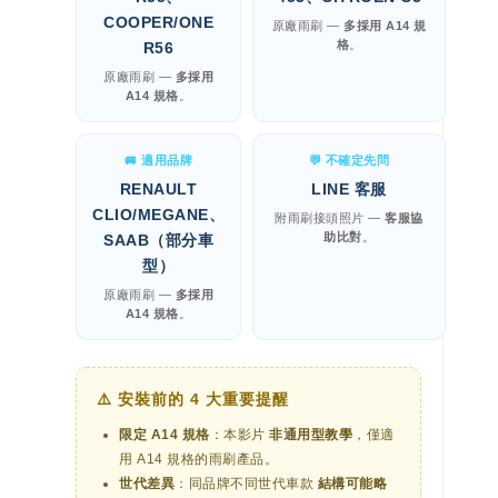
COOPER/ONE
原廠雨刷 —
多採用 A14 規
格
。
R56
原廠雨刷 —
多採用
A14 規格
。
🚐 適用品牌
💬 不確定先問
RENAULT
LINE 客服
CLIO/MEGANE、
附雨刷接頭照片 —
客服協
助比對
。
SAAB（部分車
型）
原廠雨刷 —
多採用
A14 規格
。
⚠️ 安裝前的 4 大重要提醒
限定 A14 規格
：本影片
非通用型教學
，僅適
用 A14 規格的雨刷產品。
世代差異
：同品牌不同世代車款
結構可能略