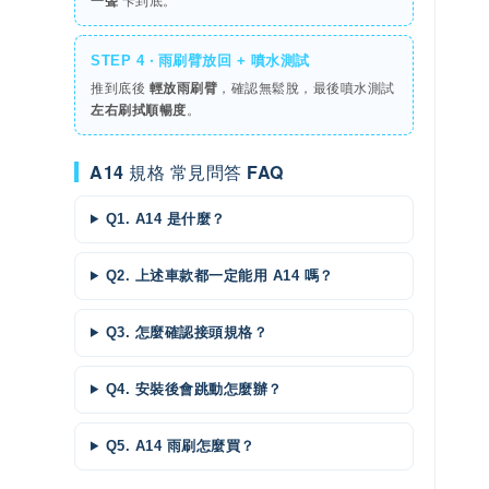
一聲
卡到底。
STEP 4 ‧ 雨刷臂放回 + 噴水測試
推到底後
輕放雨刷臂
，確認無鬆脫，最後噴水測試
左右刷拭順暢度
。
A14 規格 常見問答 FAQ
Q1. A14 是什麼？
Q2. 上述車款都一定能用 A14 嗎？
Q3. 怎麼確認接頭規格？
Q4. 安裝後會跳動怎麼辦？
Q5. A14 雨刷怎麼買？