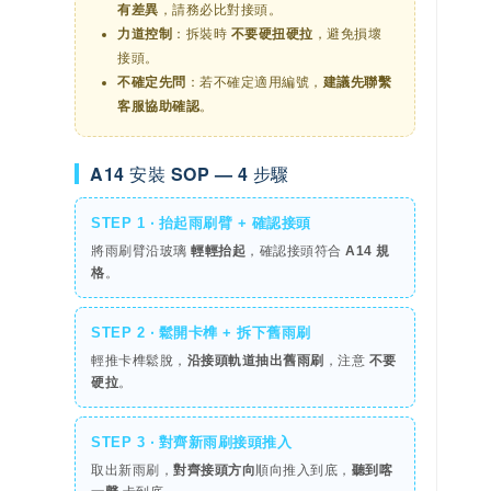
有差異
，請務必比對接頭。
力道控制
：拆裝時
不要硬扭硬拉
，避免損壞
接頭。
不確定先問
：若不確定適用編號，
建議先聯繫
客服協助確認
。
A14 安裝 SOP — 4 步驟
STEP 1 ‧ 抬起雨刷臂 + 確認接頭
將雨刷臂沿玻璃
輕輕抬起
，確認接頭符合
A14 規
格
。
STEP 2 ‧ 鬆開卡榫 + 拆下舊雨刷
輕推卡榫鬆脫，
沿接頭軌道抽出舊雨刷
，注意
不要
硬拉
。
STEP 3 ‧ 對齊新雨刷接頭推入
取出新雨刷，
對齊接頭方向
順向推入到底，
聽到喀