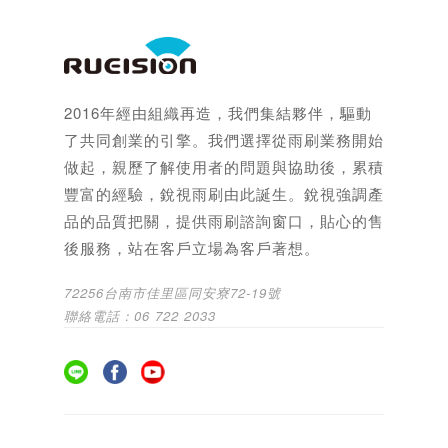
2016年經由組織再造，我們集結夥伴，驅動
了共同創業的引擎。我們選擇從雨刷業務開始
做起，親歷了解使用者的問題與協助後，累積
豐富的經驗，銳視雨刷由此誕生。銳視強調產
品的品質把關，提供雨刷諮詢窗口，貼心的售
後服務，站在客戶立場為客戶著想。
72256台南市佳里區同安寮72-19號
聯絡電話：06 722 2033