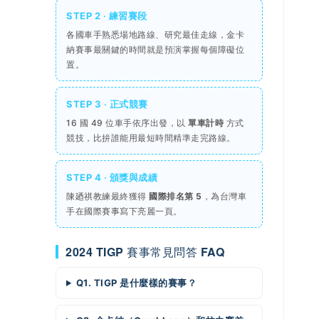
STEP 2 ‧ 練習賽段
各國車手熟悉場地路線、研究最佳走線，金卡
納賽事最關鍵的時間就是預演掌握每個障礙位
置。
STEP 3 ‧ 正式競賽
16 國 49 位車手依序出發，以
單車計時
方式
競技，比拚誰能用最短時間精準走完路線。
STEP 4 ‧ 頒獎與成績
陳廼祺教練最終獲得
國際排名第 5
，為台灣車
手在國際賽事寫下亮麗一頁。
2024 TIGP 賽事常見問答 FAQ
Q1. TIGP 是什麼樣的賽事？