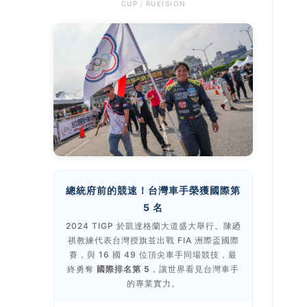
CUP｜RUEISION
總統府前的競速！台灣車手榮獲國際第
5 名
2024 TIGP 於凱達格蘭大道盛大舉行。陳廼
祺教練代表台灣授旗並出戰 FIA 洲際盃國際
賽，與 16 國 49 位頂尖車手同場競技，最
終勇奪
國際排名第 5
，讓世界看見台灣車手
的專業實力。