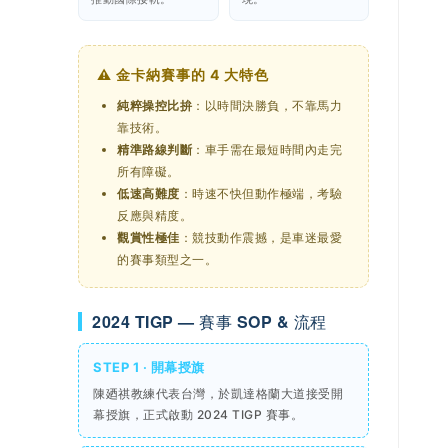
⚠️ 金卡納賽事的 4 大特色
純粹操控比拚
：以時間決勝負，不靠馬力
靠技術。
精準路線判斷
：車手需在最短時間內走完
所有障礙。
低速高難度
：時速不快但動作極端，考驗
反應與精度。
觀賞性極佳
：競技動作震撼，是車迷最愛
的賽事類型之一。
2024 TIGP — 賽事 SOP & 流程
STEP 1 ‧ 開幕授旗
陳廼祺教練代表台灣，於凱達格蘭大道接受開
幕授旗，正式啟動 2024 TIGP 賽事。