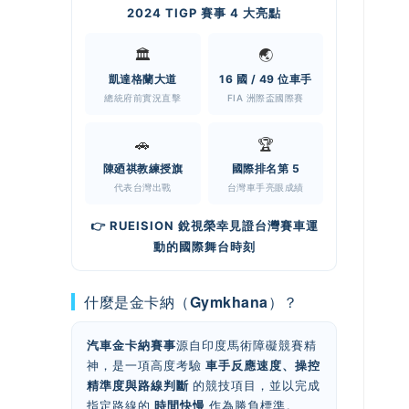
2024 TIGP 賽事 4 大亮點
🏛️
🌏
凱達格蘭大道
16 國 / 49 位車手
總統府前實況直擊
FIA 洲際盃國際賽
🚗
🏆
陳廼祺教練授旗
國際排名第 5
代表台灣出戰
台灣車手亮眼成績
👉 RUEISION 銳視榮幸見證台灣賽車運
動的國際舞台時刻
什麼是金卡納（Gymkhana）？
汽車金卡納賽事
源自印度馬術障礙競賽精
神，是一項高度考驗
車手反應速度、操控
精準度與路線判斷
的競技項目，並以完成
指定路線的
時間快慢
作為勝負標準。