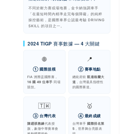
不同於耐力賽或場地賽，金卡納強調車手
「在最短時間內精準走完每個障礙」的純粹
操控藝術，是國際車界公認最考驗 DRIVING
SKILL 的項目之一。
2024 TIGP 賽事數據 — 4 大關鍵
🌐
📍
① 國際規模
② 賽事地點
FIA 洲際盃國際賽，
總統府前
凱達格蘭大
16 國 49 位車手
同場
道
，台灣最具指標性
競技。
的國際賽道。
🇹🇼
🥇
③ 台灣代表
④ 最終成績
陳廼祺教練
代表授
台灣車手
國際排名第
旗，象徵中華賽車會
5
，世界舞台亮眼表
推動國際接軌。
現。