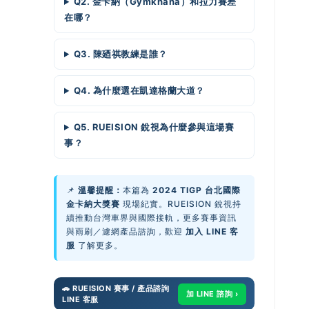
Q2. 金卡納（Gymkhana）和拉力賽差
在哪？
Q3. 陳廼祺教練是誰？
Q4. 為什麼選在凱達格蘭大道？
Q5. RUEISION 銳視為什麼參與這場賽
事？
📌
溫馨提醒：
本篇為
2024 TIGP 台北國際
金卡納大獎賽
現場紀實。RUEISION 銳視持
續推動台灣車界與國際接軌，更多賽事資訊
與雨刷／濾網產品諮詢，歡迎
加入 LINE 客
服
了解更多。
🚗 RUEISION 賽事 / 產品諮詢
加 LINE 諮詢 ›
LINE 客服