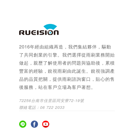
2016年經由組織再造，我們集結夥伴，驅動
了共同創業的引擎。我們選擇從雨刷業務開始
做起，親歷了解使用者的問題與協助後，累積
豐富的經驗，銳視雨刷由此誕生。銳視強調產
品的品質把關，提供雨刷諮詢窗口，貼心的售
後服務，站在客戶立場為客戶著想。
72256台南市佳里區同安寮72-19號
聯絡電話：06 722 2033