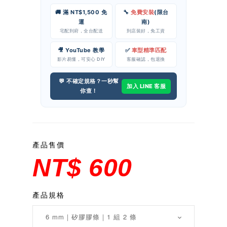
🚚 滿 NT$1,500 免
🔧
免費安裝
(限台
運
南)
宅配到府，全台配送
到店裝好，免工資
🎥 YouTube 教學
✅
車型精準匹配
影片易懂，可安心 DIY
客服確認，包退換
💬 不確定規格？一秒幫
加入 LINE 客服
你查！
產品售價
NT$ 600
產品規格