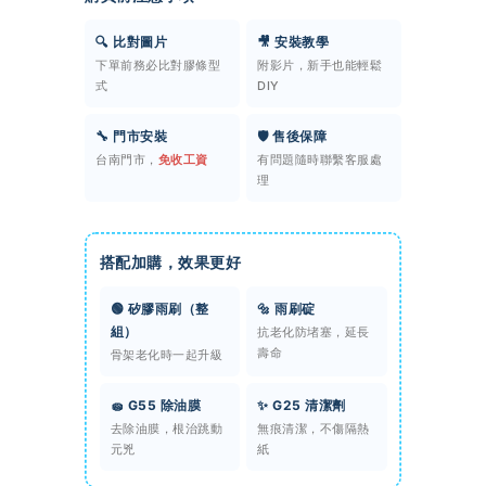
🔍 比對圖片
🎥 安裝教學
下單前務必比對膠條型
附影片，新手也能輕鬆
式
DIY
🔧 門市安裝
🛡️ 售後保障
台南門市，
免收工資
有問題隨時聯繫客服處
理
搭配加購，效果更好
🟢 矽膠雨刷（整
🔩 雨刷碇
組）
抗老化防堵塞，延長
壽命
骨架老化時一起升級
🧽 G55 除油膜
✨ G25 清潔劑
去除油膜，根治跳動
無痕清潔，不傷隔熱
元兇
紙