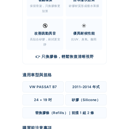
保留骨架，只換膠條更
矽膠材質形成撥水薄膜
划算
🔇
☀️
改善跳動異音
優異耐候性能
高貼合矽膠，刷拭更安
抗UV、臭氧、酸雨
靜
👉 只換膠條，輕鬆恢復清晰視野
適用車型與規格
VW PASSAT B7
2011–2014 年式
24 + 19 吋
矽膠（Silicone）
替換膠條（Refills）｜前擋 1 組 2 條
購買前注意事項