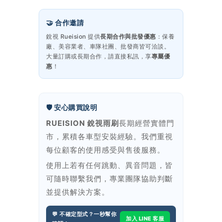
🤝 合作邀請
銳視 Rueision 提供
長期合作與批發優惠
：保養
廠、美容業者、車隊社團、批發商皆可洽談。
大量訂購或長期合作，請直接私訊，享
專屬優
惠
！
🛡️ 安心購買說明
RUEISION 銳視雨刷
長期經營實體門
市，累積各車型安裝經驗。我們重視
每位顧客的使用感受與售後服務。
使用上若有任何跳動、異音問題，皆
可隨時聯繫我們，專業團隊協助判斷
並提供解決方案。
💬 不確定型式？一秒幫你
加入 LINE 客服