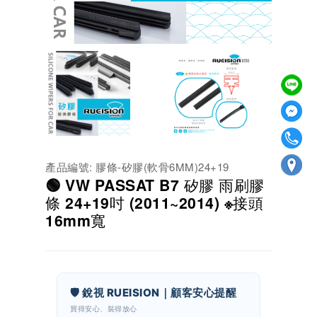
產品編號: 膠條-矽膠(軟骨6MM)24+19
🟢 VW PASSAT B7 矽膠 雨刷膠
條 24+19吋 (2011~2014) ※接頭
16mm寬
🛡️ 銳視 RUEISION｜顧客安心提醒
買得安心、裝得放心