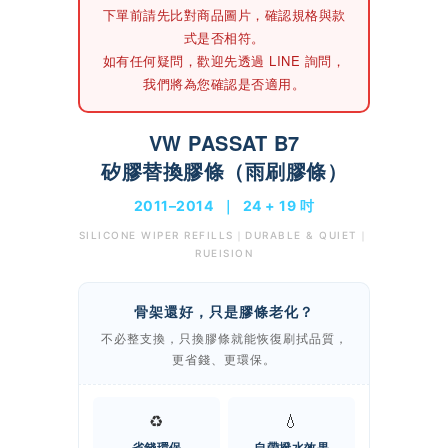
下單前請先
比對商品圖片
，確認規格與款
式是否相符。
如有任何疑問，歡迎先透過 LINE 詢問，
我們將為您確認是否適用。
VW PASSAT B7
矽膠替換膠條（雨刷膠條）
2011–2014 ｜ 24 + 19 吋
SILICONE WIPER REFILLS｜DURABLE & QUIET｜
RUEISION
骨架還好，只是膠條老化？
不必整支換，只換膠條就能恢復刷拭品質，
更省錢、更環保。
♻️
💧
省錢環保
自帶撥水效果