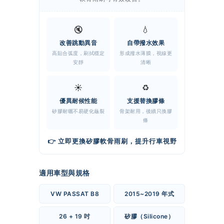
🔇
💧
改善跳動異音
自帶撥水效果
高貼合弧度，刷拭穩定
形成撥水薄膜，視線更
安靜
清晰
☀️
♻️
優異耐候性能
支援替換膠條
矽膠耐曬不易硬化龜裂
骨架耐用，後續只換膠
條
👉 立即更換矽膠軟骨雨刷，提升行車視野
適用車型與規格
VW PASSAT B8
2015~2019 年式
26 + 19 吋
矽膠（Silicone）