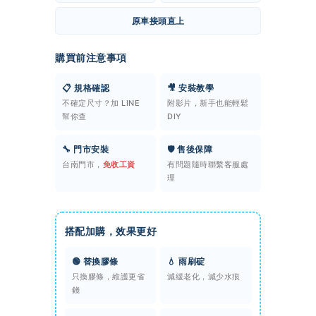
原車接頭直上
購買前注意事項
📋 規格確認
🎥 安裝教學
不確定尺寸？加 LINE
附影片，新手也能輕鬆
幫你查
DIY
🔧 門市安裝
🛡️ 售後保障
台南門市，
免收工資
有問題隨時聯繫客服處
理
搭配加購，效果更好
🟢 替換膠條
💧 雨刷碇
只換膠條，維護更省
減緩老化，減少水痕
錢