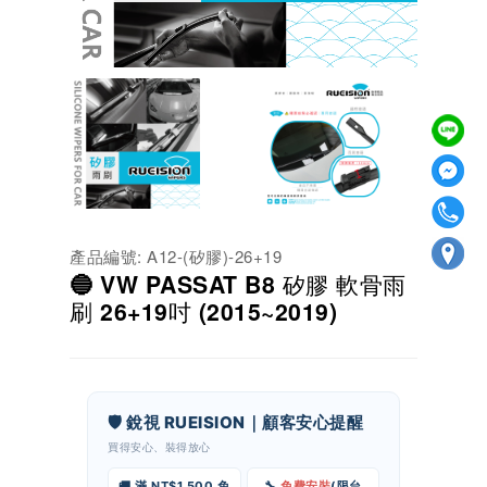
產品編號: A12-(矽膠)-26+19
🔵 VW PASSAT B8 矽膠 軟骨雨
刷 26+19吋 (2015~2019)
🛡️ 銳視 RUEISION｜顧客安心提醒
買得安心、裝得放心
🚚 滿 NT$1,500 免
🔧
免費安裝
(限台