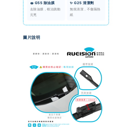
🧽 G55 除油膜
✨ G25 清潔劑
去除油膜，根治跳動
無痕清潔，不傷隔熱
元兇
紙
圖片說明