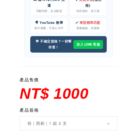
運
南)
宅配到府，全台配送
到店裝好，免工資
🎥 YouTube 教學
✅
車型精準匹配
影片易懂，可安心 DIY
客服確認，包退換
💬 不確定規格？一秒幫
加入 LINE 客服
你查！
產品售價
NT$ 1000
產品規格