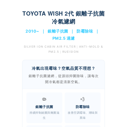
TOYOTA WISH 2代 銀離子抗菌
冷氣濾網
2010~ ｜ 銀離子抗菌 ｜ 防霉除味 ｜
PM2.5 過濾
SILVER ION CABIN AIR FILTER｜ANTI-MOLD &
PM2.5｜RUEISION
冷氣出現霉味？空氣品質不理想？
銀離子抗菌濾網，從源頭抑菌除味，讓每次
開冷氣都是清新空氣。
🦠
💨
銀離子抗菌
防霉除味
持續抑制細菌與黴菌滋
改善空調霉味、潮味與
生
異味