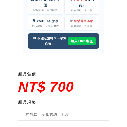
運
南)
宅配到府，全台配送
到店裝好，免工資
🎥 YouTube 教學
✅
車型精準匹配
影片易懂，可安心 DIY
客服確認，包退換
💬 不確定規格？一秒幫
加入 LINE 客服
你查！
產品售價
NT$ 700
產品規格