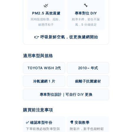
🌿
🔧
PM2.5 高效過濾
專車對位 DIY
同時阻擋粉塵、花粉、
精準卡榫，密合不漏
細懸浮粒子
風，5 分鐘搞定
👉 呼吸新鮮空氣，從更換濾網開始
適用車型與規格
TOYOTA WISH 2代
2010~ 年式
冷氣濾網 1 片
銀離子抗菌濾材
專車對位設計｜可自行 DIY 更換
購買前注意事項
✅ 確認車型年份
🎥 安裝教學
下單前務必核對車型與
附影片，新手也能輕鬆