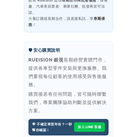
銳視 Rueision 提供
長期合作與批發優惠
：保養
廠、汽車美容業者、車隊社團、批發商皆可洽
談。
大量訂購或長期合作，請直接私訊，享
專屬優
惠
！
🛡️ 安心購買說明
RUEISION 銳視
長期經營實體門市，
提供各車型零件安裝與更換服務。我
們重視每位顧客的使用感受與售後服
務。
購買後若有任何問題，皆可隨時聯繫
我們，專業團隊協助判斷並提供解決
方案。
💬 不確定車型年份？一秒
加入 LINE 客服
幫你確認！