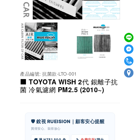
產品編號: 抗菌款-LTO-001
🟩 TOYOTA WISH 2代 銀離子抗
菌 冷氣濾網 PM2.5 (2010~)
🛡️ 銳視 RUEISION｜顧客安心提醒
買得安心、裝得放心
🚚 滿 NT$1,500 免
🔧
免費安裝
(限台