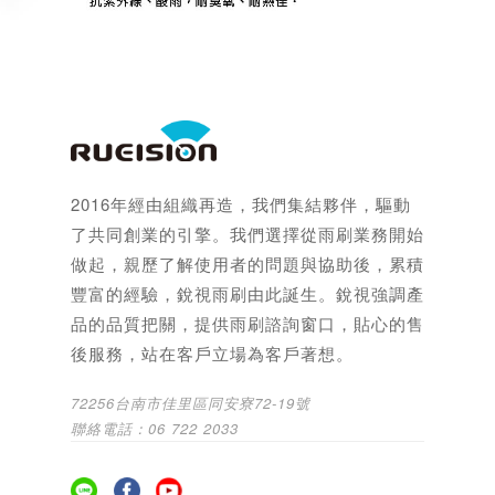
2016年經由組織再造，我們集結夥伴，驅動
了共同創業的引擎。我們選擇從雨刷業務開始
做起，親歷了解使用者的問題與協助後，累積
豐富的經驗，銳視雨刷由此誕生。銳視強調產
品的品質把關，提供雨刷諮詢窗口，貼心的售
後服務，站在客戶立場為客戶著想。
72256台南市佳里區同安寮72-19號
聯絡電話：06 722 2033