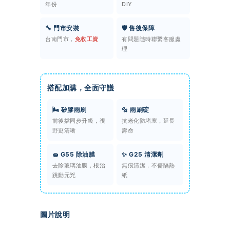
年份
DIY
🔧 門市安裝
🛡️ 售後保障
台南門市，
免收工資
有問題隨時聯繫客服處
理
搭配加購，全面守護
🌬️ 矽膠雨刷
🔩 雨刷碇
前後擋同步升級，視
抗老化防堵塞，延長
野更清晰
壽命
🧽 G55 除油膜
✨ G25 清潔劑
去除玻璃油膜，根治
無痕清潔，不傷隔熱
跳動元兇
紙
圖片說明