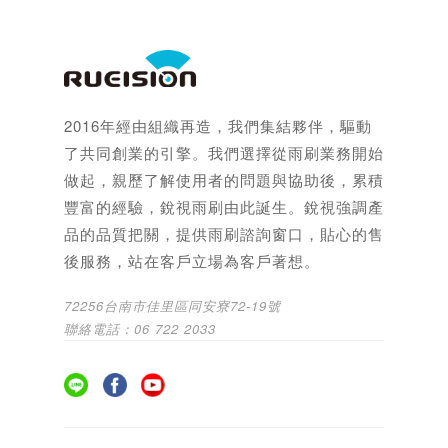
2016年經由組織再造，我們集結夥伴，驅動
了共同創業的引擎。我們選擇從雨刷業務開始
做起，親歷了解使用者的問題與協助後，累積
豐富的經驗，銳視雨刷由此誕生。銳視強調產
品的品質把關，提供雨刷諮詢窗口，貼心的售
後服務，站在客戶立場為客戶著想。
72256台南市佳里區同安寮72-19號
聯絡電話：06 722 2033