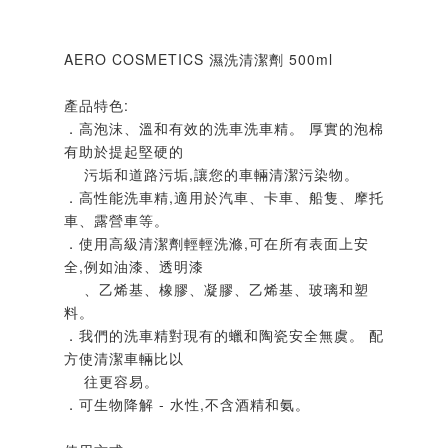
AERO COSMETICS 濕洗清潔劑 500ml
產品特色:
．高泡沫、溫和有效的洗車洗車精。 厚實的泡棉
有助於提起堅硬的
污垢和道路污垢,讓您的車輛清潔污染物。
．高性能洗車精,適用於汽車、卡車、船隻、摩托
車、露營車等。
．使用高級清潔劑輕輕洗滌,可在所有表面上安
全,例如油漆、透明漆
、乙烯基、橡膠、凝膠、乙烯基、玻璃和塑
料。
．我們的洗車精對現有的蠟和陶瓷安全無虞。 配
方使清潔車輛比以
往更容易。
．可生物降解 - 水性,不含酒精和氨。