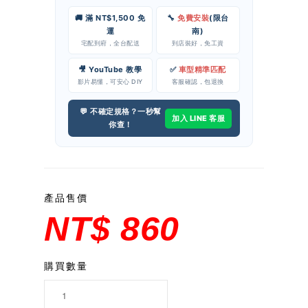
🚚 滿 NT$1,500 免
🔧
免費安裝
(限台
運
南)
宅配到府，全台配送
到店裝好，免工資
🎥 YouTube 教學
✅
車型精準匹配
影片易懂，可安心 DIY
客服確認，包退換
💬 不確定規格？一秒幫
加入 LINE 客服
你查！
產品售價
NT$ 860
購買數量