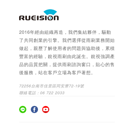
2016年經由組織再造，我們集結夥伴，驅動
了共同創業的引擎。我們選擇從雨刷業務開始
做起，親歷了解使用者的問題與協助後，累積
豐富的經驗，銳視雨刷由此誕生。銳視強調產
品的品質把關，提供雨刷諮詢窗口，貼心的售
後服務，站在客戶立場為客戶著想。
72256台南市佳里區同安寮72-19號
聯絡電話：06 722 2033