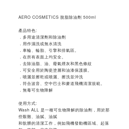
AERO COSMETICS 脫脂除油劑 500ml
產品特色:
．多用途清潔劑和除油劑
．用作濕洗或無水清洗
．車輪、輪胎、引擎和排氣區。
．在所有表面上均安全。
．去除油脂、油、廢氣煙灰和黑色條紋
．可安全用於陶瓷塗層和油漆保護膜。
．噴灑並擦乾或噴灑、擦洗並沖洗
．符合波音、空中巴士和麥道飛機清潔規範。
．無毒可生物降解
使用方式:
Wash ALL 是一種可生物降解的除油劑，用於那
些艱難、油膩、油膩
和骯髒的清潔工作，例如飛機發動機區域、起落