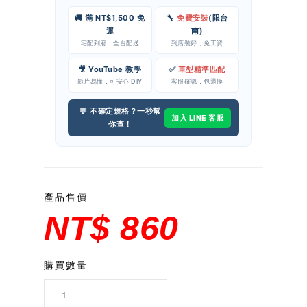
🚚 滿 NT$1,500 免
🔧
免費安裝
(限台
運
南)
宅配到府，全台配送
到店裝好，免工資
🎥 YouTube 教學
✅
車型精準匹配
影片易懂，可安心 DIY
客服確認，包退換
💬 不確定規格？一秒幫
加入 LINE 客服
你查！
產品售價
NT$ 860
購買數量