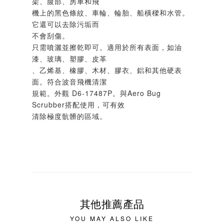
架、腹部、房車和飛
機上的黑色條紋、車輪、輪胎、船橫樑和水管。
它還可以去除污垢而
不會刮傷。
只需噴灑並擦乾即可。適用於所有表面，如油
漆、玻璃、塑膠、皮革
、乙烯基、橡膠、木材、膠衣、鋁和其他硬表
面。符合波音飛機清潔
規範。外觀 D6-17487P。與Aero Bug
Scrubber搭配使用，可有效
清除極度骯髒的區域。
其他推薦產品
YOU MAY ALSO LIKE