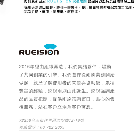
2016年經由組織再造，我們集結夥伴，驅動
了共同創業的引擎。我們選擇從雨刷業務開始
做起，親歷了解使用者的問題與協助後，累積
豐富的經驗，銳視雨刷由此誕生。銳視強調產
品的品質把關，提供雨刷諮詢窗口，貼心的售
後服務，站在客戶立場為客戶著想。
72256台南市佳里區同安寮72-19號
聯絡電話：06 722 2033