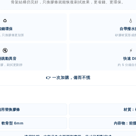
骨架結構仍完好，只換膠條就能恢復刷拭效果，更省錢、更環保。
♻️
💧
省錢環保
自帶撥水
，只換膠條更划算
矽膠材質形成
🔇
⚡
善跳動異音
快速 D
矽膠，刷拭更劉靜
約 5 分鐘
👉 一次加購，備而不慌
備用替換膠條
材質：
軟骨型 6mm
內容物：前擋 1