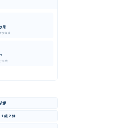
效果
撥水薄膜
IY
自行完成
矽膠
 組 2 條