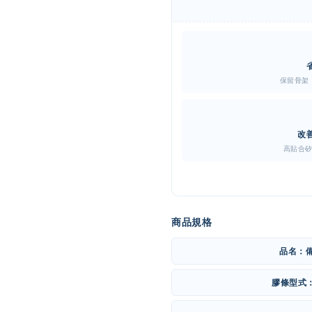
保留骨架
改
高貼合
商品規格
品名：
膠條型式：