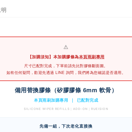
說明
⚠️
【加購須知】本加購膠條為
本頁雨刷專用
尺寸已配對完成，下單前請先
比對膠條斷面圖
。
如有任何疑問，歡迎先透過 LINE 詢問，我們將為您確認是否適用。
備用替換膠條（矽膠膠條 6mm 軟骨）
本頁雨刷加購專用 ｜ 已配對完成
SILICONE WIPER REFILLS｜ADD-ON｜RUEISION
先備一組，下次老化直接換