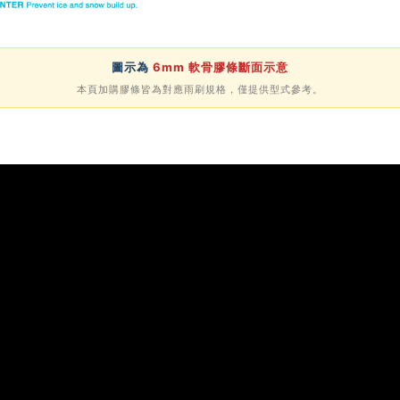
圖示為
6mm 軟骨膠條斷面示意
本頁加購膠條皆為對應雨刷規格，僅提供型式參考。