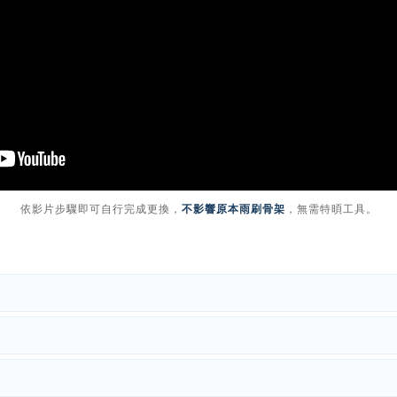
依影片步驟即可自行完成更換，
不影響原本雨刷骨架
，無需特暊工具。