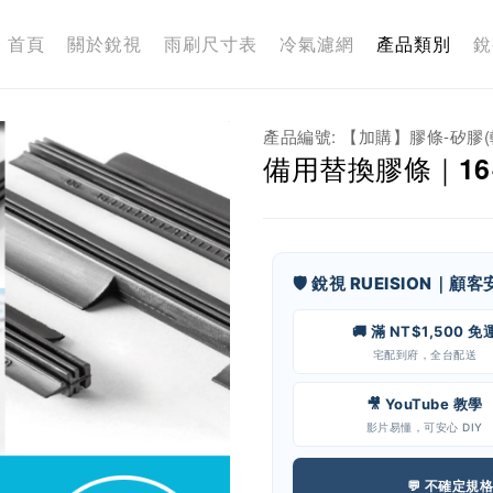
首頁
關於銳視
雨刷尺寸表
冷氣濾網
產品類別
銳
產品編號: 【加購】膠條-矽膠(軟
備用替換膠條｜16+
🛡️ 銳視 RUEISION｜顧
🚚 滿 NT$1,500 免
宅配到府，全台配送
🎥 YouTube 教學
影片易懂，可安心 DIY
💬 不確定規