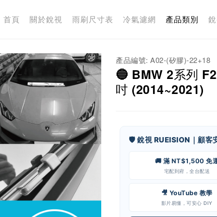
首頁
關於銳視
雨刷尺寸表
冷氣濾網
產品類別
銳
產品編號: A02-(矽膠)-22+18
🔵 BMW 2系列 F
吋 (2014~2021)
🛡️ 銳視 RUEISION｜顧
🚚 滿 NT$1,500 免
宅配到府，全台配送
🎥 YouTube 教學
影片易懂，可安心 DIY