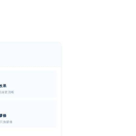
效果
視線更清晰
膠條
只換膠條