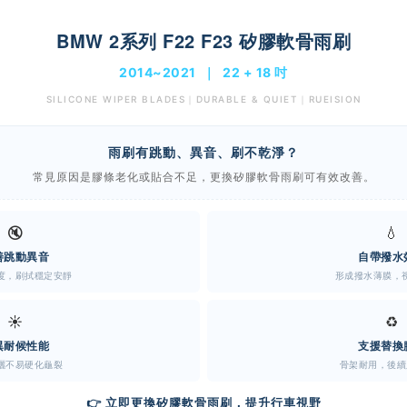
BMW 2系列 F22 F23 矽膠軟骨雨刷
2014~2021 ｜ 22 + 18 吋
SILICONE WIPER BLADES｜DURABLE & QUIET｜RUEISION
雨刷有跳動、異音、刷不乾淨？
常見原因是膠條老化或貼合不足，更換矽膠軟骨雨刷可有效改善。
🔇
💧
善跳動異音
自帶撥水
度，刷拭穩定安靜
形成撥水薄膜，
☀️
♻️
異耐候性能
支援替換
曬不易硬化龜裂
骨架耐用，後續
👉 立即更換矽膠軟骨雨刷，提升行車視野