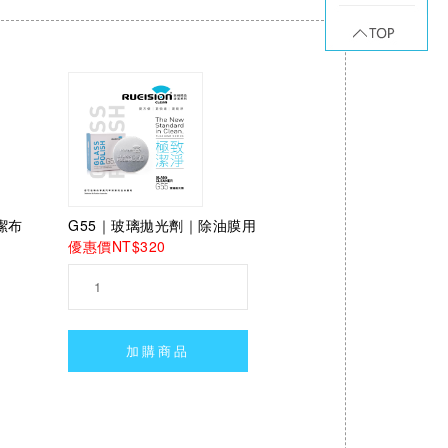
潔布
G55｜玻璃拋光劑｜除油膜用
優惠價NT$320
加購商品