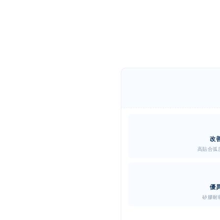
改
高貼合弧
優
矽膠耐