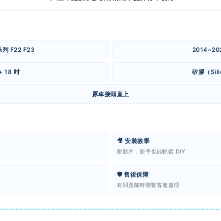
列 F22 F23
2014~20
+ 18 吋
矽膠（Sili
原車接頭直上
🎥 安裝教學
附影片，新手也能輕鬆 DIY
🛡️ 售後保障
有問題隨時聯繫客服處理