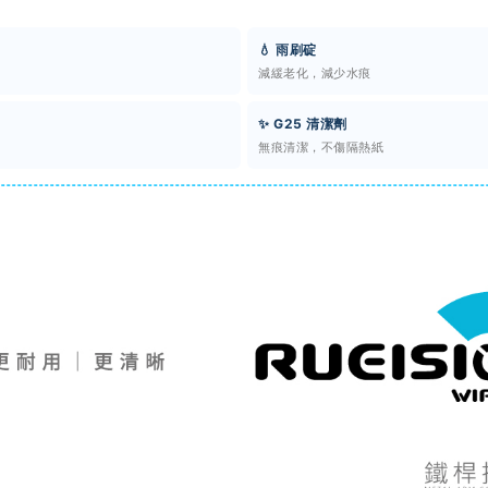
💧 雨刷碇
減緩老化，減少水痕
✨ G25 清潔劑
無痕清潔，不傷隔熱紙