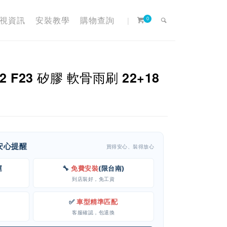
視資訊
安裝教學
購物查詢
|
0
22 F23 矽膠 軟骨雨刷 22+18
客安心提醒
買得安心、裝得放心
運
🔧
免費安裝
(限台南)
到店裝好，免工資
✅
車型精準匹配
客服確認，包退換