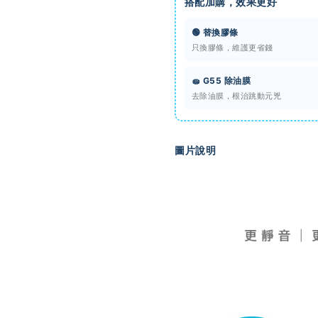
搭配加購，效果更好
🟢 替換膠條
只換膠條，維護更省錢
🧽 G55 除油膜
去除油膜，根治跳動元兇
圖片說明