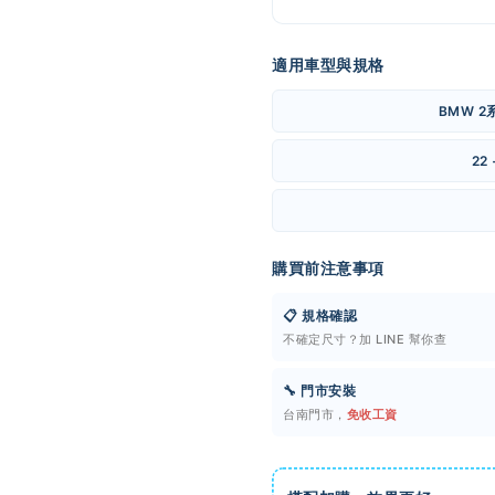
適用車型與規格
BMW 2系
22 
購買前注意事項
📋 規格確認
不確定尺寸？加 LINE 幫你查
🔧 門市安裝
台南門市，
免收工資